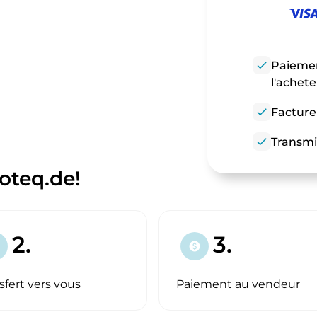
check
Paiemen
l'achet
check
Facture
check
Transmi
oteq.de!
2.
3.
paid
sfert vers vous
Paiement au vendeur