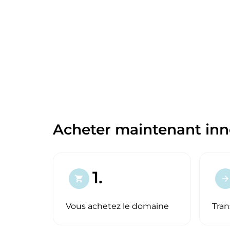
Acheter maintenant inn
1.
shopping_cart
arrow_forward
Vous achetez le domaine
Tran