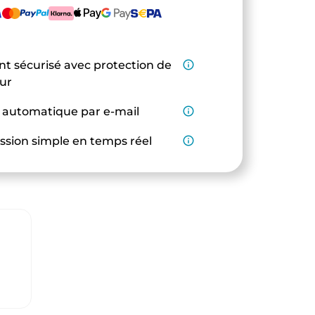
t sécurisé avec protection de
info_outline
eur
 automatique par e-mail
info_outline
ssion simple en temps réel
info_outline