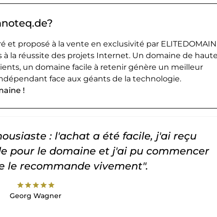
nnoteq.de?
 et proposé à la vente en exclusivité par ELITEDOMAIN
 à la réussite des projets Internet. Un domaine de haut
lients, un domaine facile à retenir génère un meilleur
ndépendant face aux géants de la technologie.
maine !
usiaste : l'achat a été facile, j'ai reçu
 pour le domaine et j'ai pu commencer
Je le recommande vivement".
star
star
star
star
star
Georg Wagner