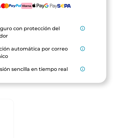
guro con protección del
info_outline
dor
ción automática por correo
info_outline
nico
sión sencilla en tiempo real
info_outline