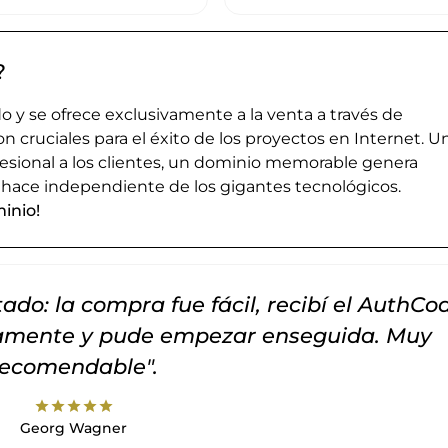
?
 y se ofrece exclusivamente a la venta a través de
cruciales para el éxito de los proyectos en Internet. U
esional a los clientes, un dominio memorable genera
 hace independiente de los gigantes tecnológicos.
inio!
do: la compra fue fácil, recibí el AuthCo
tamente y pude empezar enseguida. Muy
recomendable".
star
star
star
star
star
Georg Wagner