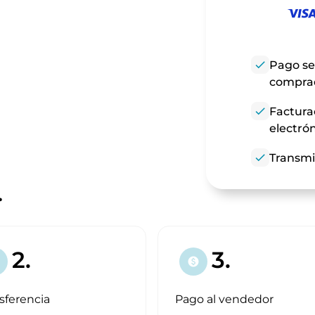
check
Pago se
compra
check
Factura
electró
check
Transmi
.
2.
3.
paid
sferencia
Pago al vendedor