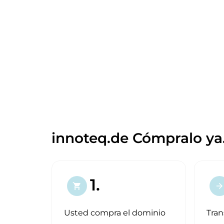
innoteq.de Cómpralo ya
1.
shopping_cart
arrow_forward
Usted compra el dominio
Tran